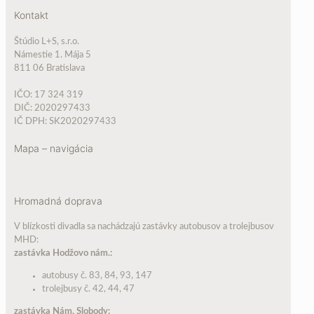
Kontakt
Štúdio L+S, s.r.o.
Námestie 1. Mája 5
811 06 Bratislava
IČO: 17 324 319
DIČ: 2020297433
IČ DPH: SK2020297433
Mapa – navigácia
Hromadná doprava
V blízkosti divadla sa nachádzajú zastávky autobusov a trolejbusov
MHD:
zastávka Hodžovo nám.:
autobusy č. 83, 84, 93, 147
trolejbusy č. 42, 44, 47
zastávka Nám. Slobody: