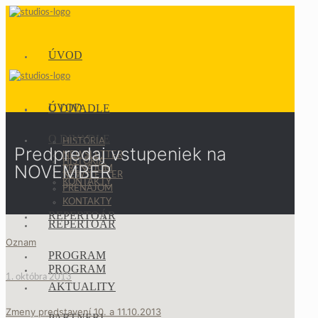
ÚVOD
ÚVOD
O DIVADLE
O DIVADLE
HISTÓRIA
Predpredaj vstupeniek na
NEWSLETTER
HISTÓRIA
NOVEMBER
PRENÁJOM
NEWSLETTER
KONTAKTY
PRENÁJOM
KONTAKTY
REPERTOÁR
REPERTOÁR
Oznam
PROGRAM
PROGRAM
1. októbra 2013
AKTUALITY
Zmeny predstavení 10. a 11.10.2013
PARTNERI