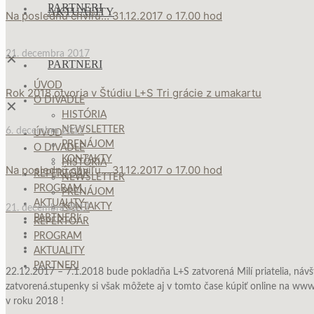
PARTNERI
AKTUALITY
Na poslednú chvíľu… 31.12.2017 o 17.00 hod
21. decembra 2017
✕
PARTNERI
ÚVOD
Rok 2018 otvoria v Štúdiu L+S Tri grácie z umakartu
O DIVADLE
✕
HISTÓRIA
NEWSLETTER
6. decembra 2017
ÚVOD
PRENÁJOM
O DIVADLE
KONTAKTY
HISTÓRIA
Na poslednú chvíľu… 31.12.2017 o 17.00 hod
REPERTOÁR
NEWSLETTER
PROGRAM
PRENÁJOM
AKTUALITY
KONTAKTY
21. decembra 2017
PARTNERI
REPERTOÁR
PROGRAM
AKTUALITY
PARTNERI
22.12.2017 – 7.1.2018 bude pokladňa L+S zatvorená Milí priatelia, návš
zatvorená.stupenky si však môžete aj v tomto čase kúpiť online na www
v roku 2018 !