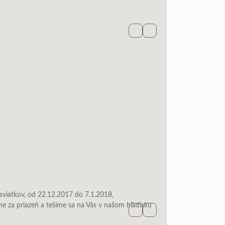
Facebook
Newsletter
 sviatkov, od 22.12.2017 do 7.1.2018,
e za priazeň a tešíme sa na Vás v našom hľadisku
Facebook
Newsletter