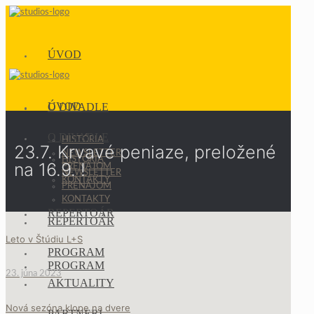
ÚVOD
ÚVOD
O DIVADLE
O DIVADLE
HISTÓRIA
23.7. Krvavé peniaze, preložené
NEWSLETTER
HISTÓRIA
na 16.9. !
PRENÁJOM
NEWSLETTER
KONTAKTY
PRENÁJOM
KONTAKTY
REPERTOÁR
REPERTOÁR
Leto v Štúdiu L+S
PROGRAM
PROGRAM
23. júna 2023
AKTUALITY
Nová sezóna klope na dvere
PARTNERI