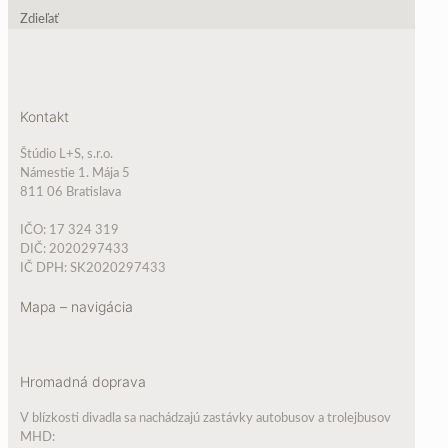
Zdieľať
Kontakt
Štúdio L+S, s.r.o.
Námestie 1. Mája 5
811 06 Bratislava
IČO: 17 324 319
DIČ: 2020297433
IČ DPH: SK2020297433
Mapa – navigácia
Hromadná doprava
V blízkosti divadla sa nachádzajú zastávky autobusov a trolejbusov
MHD: