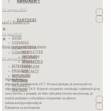
AKTUALITY
22. augusta 2023
Faceboo
PARTNERI
Newslet
Leto v Štúdiu L+S
✕
23. júna 2023
ÚVOD
✕
O DIVADLE
Nová sezóna klope na dvere
HISTÓRIA
ÚVOD
NEWSLETTER
O DIVADLE
PRENÁJOM
HISTÓRIA
22. augusta 2023
KONTAKTY
NEWSLETTER
REPERTOÁR
PRENÁJOM
PROGRAM
KONTAKTY
AKTUALITY
REPERTOÁR
Vážení diváci,
PARTNERI
PROGRAM
plánované predstavenie 23.7. Krvavé peniaze, je presunuté na
AKTUALITY
náhradný termín 16.9. Kúpené vstupenky zostávajú v platnosti aj na
PARTNERI
nový termín, v prípade, že Vám náhradný termín nevyhovuje, je
možné požiadať o refundáciu vstupeniek na adrese:
Faceboo
reklamacie@predpredaj.sk
Ďakujeme za pochopenie
Newslet