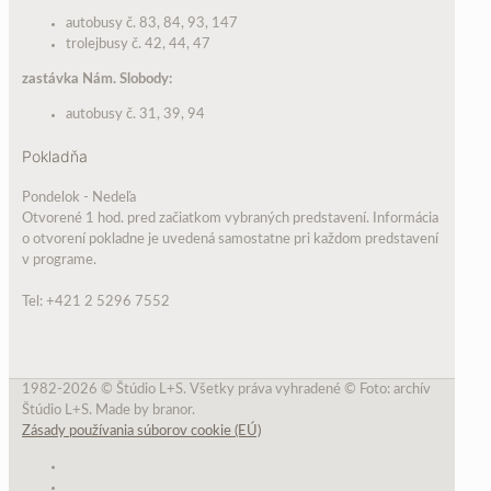
autobusy č. 83, 84, 93, 147
trolejbusy č. 42, 44, 47
zastávka Nám. Slobody:
autobusy č. 31, 39, 94
Pokladňa
Pondelok - Nedeľa
Otvorené 1 hod. pred začiatkom vybraných predstavení. Informácia
o otvorení pokladne je uvedená samostatne pri každom predstavení
v programe.
Tel: +421 2 5296 7552
1982-2026 © Štúdio L+S. Všetky práva vyhradené © Foto: archív
Štúdio L+S. Made by branor.
Zásady používania súborov cookie (EÚ)