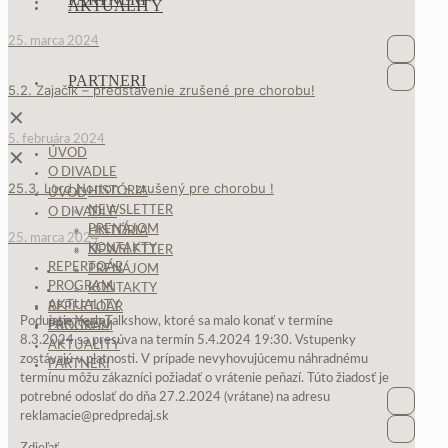
AKTUALITY
25. marca 2024
Faceboo
PARTNERI
Newslet
5.2. Zajačik – predstavenie zrušené pre chorobu!
✕
5. februára 2024
ÚVOD
✕
O DIVADLE
25.3. Lord Norton – zrušený pre chorobu !
HISTÓRIA
ÚVOD
NEWSLETTER
O DIVADLE
PRENÁJOM
HISTÓRIA
25. marca 2024
KONTAKTY
NEWSLETTER
REPERTOÁR
PRENÁJOM
PROGRAM
KONTAKTY
AKTUALITY
REPERTOÁR
Podujatie Yeah Talkshow, ktoré sa malo konať v termíne
PARTNERI
PROGRAM
8.3.2024 sa presúva na termín 5.4.2024 19:30. Vstupenky
AKTUALITY
zostávajú v platnosti. V prípade nevyhovujúcemu náhradnému
PARTNERI
termínu môžu zákazníci požiadať o vrátenie peňazí. Túto žiadosť je
potrebné odoslať do dňa 27.2.2024 (vrátane) na adresu
Faceboo
reklamacie@predpredaj.sk
Newslet