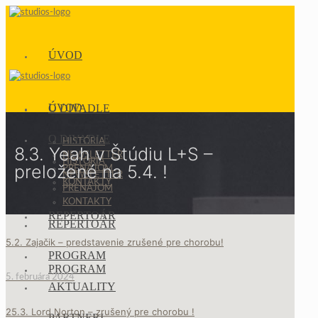
ÚVOD
ÚVOD
O DIVADLE
O DIVADLE
HISTÓRIA
8.3. Yeah v Štúdiu L+S –
NEWSLETTER
HISTÓRIA
preložené na 5.4. !
PRENÁJOM
NEWSLETTER
KONTAKTY
PRENÁJOM
KONTAKTY
REPERTOÁR
REPERTOÁR
5.2. Zajačik – predstavenie zrušené pre chorobu!
PROGRAM
PROGRAM
5. februára 2024
AKTUALITY
25.3. Lord Norton – zrušený pre chorobu !
PARTNERI