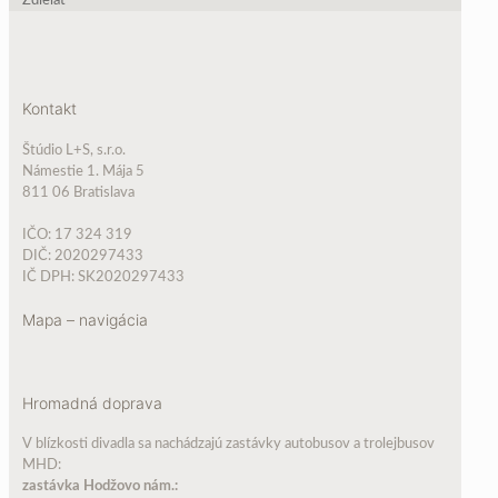
Zdieľať
Kontakt
Štúdio L+S, s.r.o.
Námestie 1. Mája 5
811 06 Bratislava
IČO: 17 324 319
DIČ: 2020297433
IČ DPH: SK2020297433
Mapa – navigácia
Hromadná doprava
V blízkosti divadla sa nachádzajú zastávky autobusov a trolejbusov
MHD:
zastávka Hodžovo nám.: