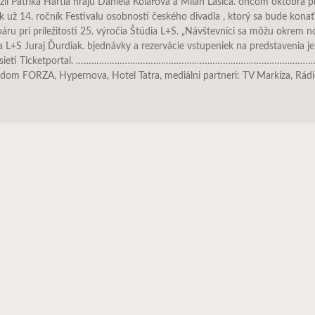
žií Patrika Hartla hrajú Daniela Kolářová a Milan Lasica. oncom októbra p
ok už 14. ročník Festivalu osobností českého divadla , ktorý sa bude kon
u pri príležitosti 25. výročia Štúdia L+S. „Návštevníci sa môžu okrem no
a L+S Juraj Ďurdiak. bjednávky a rezervácie vstupeniek na predstavenia 
alebo v sieti Ticketportal. …………………………………………………………………………………………
dom FORZA, Hypernova, Hotel Tatra, mediálni partneri: TV Markíza, Rádio