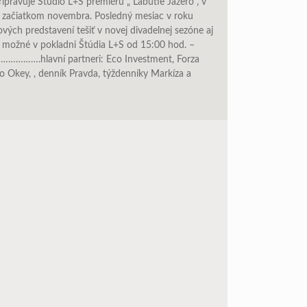
ripravuje Štúdio L+S premiéru „ Labutie Jazero“, v
ať začiatkom novembra. Posledný mesiac v roku
vých predstavení tešiť v novej divadelnej sezóne aj
je možné v pokladni Štúdia L+S od 15:00 hod. –
…….hlavní partneri: Eco Investment, Forza
 Okey, , denník Pravda, týždenníky Markíza a