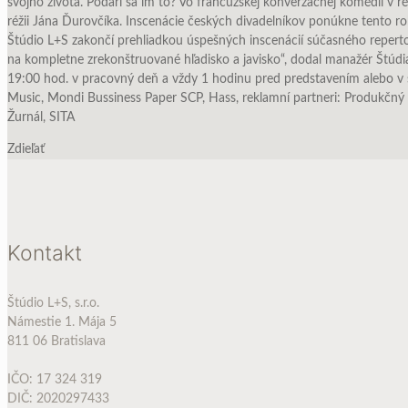
svojho života. Podarí sa im to? Vo francúzskej konverzačnej komédii v ré
réžii Jána Ďurovčíka. Inscenácie českých divadelníkov ponúkne tento r
Štúdio L+S zakončí prehliadkou úspešných inscenácií súčasného repertoár
na kompletne zrekonštruované hľadisko a javisko“, dodal manažér Štúdi
19:00 hod. v pracovný deň a vždy 1 hodinu pred predstavením 
Music, Mondi Bussiness Paper SCP, Hass, reklamní partneri: Produkčný 
Žurnál, SITA
Zdieľať
Kontakt
Štúdio L+S, s.r.o.
Námestie 1. Mája 5
811 06 Bratislava
IČO: 17 324 319
DIČ: 2020297433