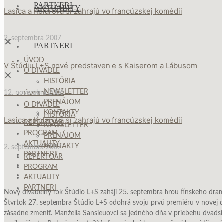
PARTNERI
AKTUALITY
Lasica a Kolářová si zahrajú vo francúzskej komédii
2. septembra 2007
✕
PARTNERI
ÚVOD
V Štúdiu L+S nové predstavenie s Kaiserom a Lábusom
O DIVADLE
✕
HISTÓRIA
NEWSLETTER
12. novembra 2006
ÚVOD
PRENÁJOM
O DIVADLE
KONTAKTY
HISTÓRIA
Lasica a Kolářová si zahrajú vo francúzskej komédii
REPERTOÁR
NEWSLETTER
PROGRAM
PRENÁJOM
AKTUALITY
KONTAKTY
2. septembra 2007
PARTNERI
REPERTOÁR
PROGRAM
AKTUALITY
PARTNERI
Nový divadelný rok Štúdio L+S zaháji 25. septembra hrou fínskeho dramati
Štvrtok 27. septembra Štúdio L+S odohrá svoju prvú premiéru v novej di
zásadne zmeniť. Manželia Sansieuovci sa jedného dňa v priebehu dvad