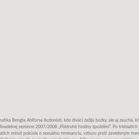
ka Bengta Ahlforsa Iluzionisti, kde diváci zažijú bozky, ale aj zauchá, kt
vadelnej sezónne 2007/2008 „Půldruhé hodiny zpoždění“. Po tridsiatich r
siatich minút pokúsia o sexuálnu renesanciu, vzburu proti zavedeným ma