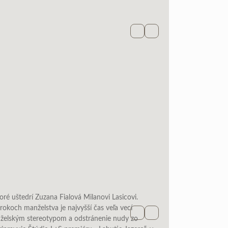
Facebook
Newsletter
oré uštedrí Zuzana Fialová Milanovi Lasicovi.
okoch manželstva je najvyšší čas veľa vecí
Facebook
Newsletter
nželským stereotypom a odstránenie nudy zo