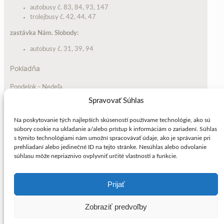
autobusy č. 83, 84, 93, 147
trolejbusy č. 42, 44, 47
zastávka Nám. Slobody:
autobusy č. 31, 39, 94
Pokladňa
Pondelok - Nedeľa
Otvorené 1 hod. pred začiatkom vybraných predstavení. Informácia
Spravovať Súhlas
o otvorení pokladne je uvedená samostatne pri každom predstavení
v programe.
Na poskytovanie tých najlepších skúseností používame technológie, ako sú
súbory cookie na ukladanie a/alebo prístup k informáciám o zariadení. Súhlas
Tel: +421 2 5296 7552
s týmito technológiami nám umožní spracovávať údaje, ako je správanie pri
prehliadaní alebo jedinečné ID na tejto stránke. Nesúhlas alebo odvolanie
súhlasu môže nepriaznivo ovplyvniť určité vlastnosti a funkcie.
1982-2026 © Štúdio L+S. Všetky práva vyhradené © Foto: archív
Prijať
Štúdio L+S. Made by branor.
Zásady používania súborov cookie (EÚ)
Zobraziť predvoľby