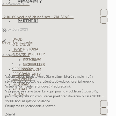
AKTUALITY
3. novembra 2023
Faceboo
12.10. 69 vecí lepších než sex – ZRUŠENÉ !!!
PARTNERI
Newslet
11. októbra 2023
✕
ÚVOD
✕
December v predaji
O DIVADLE
HISTÓRIA
ÚVOD
NEWSLETTER
O DIVADLE
3. novembra 2023
PRENÁJOM
HISTÓRIA
KONTAKTY
NEWSLETTER
REPERTOÁR
PRENÁJOM
PROGRAM
KONTAKTY
Vážení diváci, predstavenie Staré dámy, ktoré sa malo hrať v
AKTUALITY
REPERTOÁR
štvrtok 26.10.2023, je zrušené z dôvodu ochorenia herečky.
PARTNERI
PROGRAM
Vstupné Vám bude refundovať Predpredaj.sk
AKTUALITY
V prípade, že ste vstupenky kúpili priamo v pokladni Štúdia L+S,
PARTNERI
prosíme, aby ste ich vrátili večer pred predstavením, v čase 18:00 –
19:00 hod. naspäť do pokladne.
Faceboo
Ďakujeme za pochopenie a priazeň.
Newslet
Zdieľať