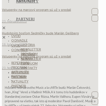
AKTUALITY
Vstupenky na marcový program sú už v predaji
Faceboo
PARTNERI
Newslet
23. februára 2013
✕
Hudobným hosťom Sedmičky bude Marián Geišberg
ÚVOD
✕
O DIVADLE
18. februára 2013
HISTÓRIA
ÚVOD
NEWSLETTER
O DIVADLE
PRENÁJOM
HISTÓRIA
Vstupenky na marcový program sú už v predaji
KONTAKTY
NEWSLETTER
REPERTOÁR
PRENÁJOM
PROGRAM
23. februára 2013
KONTAKTY
AKTUALITY
REPERTOÁR
PARTNERI
PROGRAM
AKTUALITY
PARTNERI
Hosťami februárového Music a la cARTe budú: Marián Čekovský,
Ivan „King“ Vereš a Vladimír Mišík.A k tomu trio hudobníkov v
Faceboo
štandardnej zostave Oskar Rózsa, Martin Valihora, Eugen Vizváry je
pripravené na všetko, tak isto aj moderátor Pavol Danišovič. Music a
Newslet
la cARTe – už tento piatok 22. februára. Vstupenky sú ešte v