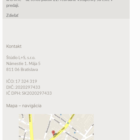
predaji.
Zdieľať
Kontakt
Štúdio L+S, s.r.o.
Námestie 1. Mája 5
811 06 Bratislava
IČO: 17 324 319
DIČ: 2020297433
IČ DPH: SK2020297433
Mapa – navigácia