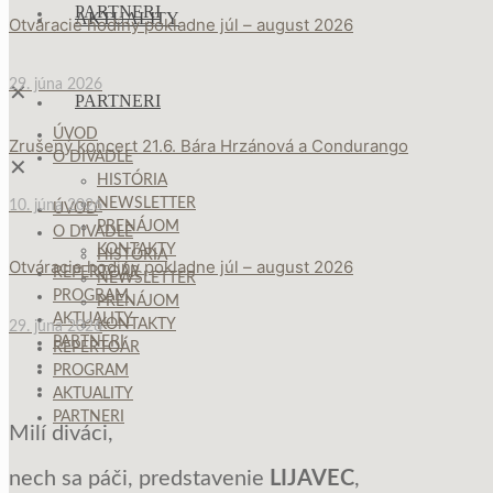
PARTNERI
AKTUALITY
Otváracie hodiny pokladne júl – august 2026
29. júna 2026
✕
PARTNERI
ÚVOD
Zrušený koncert 21.6. Bára Hrzánová a Condurango
O DIVADLE
✕
HISTÓRIA
NEWSLETTER
10. júna 2026
ÚVOD
PRENÁJOM
O DIVADLE
KONTAKTY
HISTÓRIA
Otváracie hodiny pokladne júl – august 2026
REPERTOÁR
NEWSLETTER
PROGRAM
PRENÁJOM
AKTUALITY
KONTAKTY
29. júna 2026
PARTNERI
REPERTOÁR
PROGRAM
AKTUALITY
PARTNERI
Milí diváci,
nech sa páči, predstavenie
LIJAVEC
,