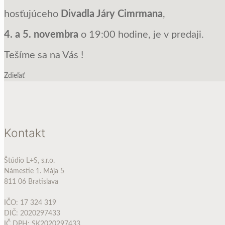
hosťujúceho
Divadla Járy Cimrmana
,
4. a 5. novembra
o 19:00 hodine, je v predaji.
Tešíme sa na Vás !
Zdieľať
Kontakt
Štúdio L+S, s.r.o.
Námestie 1. Mája 5
811 06 Bratislava
IČO: 17 324 319
DIČ: 2020297433
IČ DPH: SK2020297433