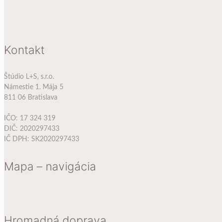
Kontakt
Štúdio L+S, s.r.o.
Námestie 1. Mája 5
811 06 Bratislava
IČO: 17 324 319
DIČ: 2020297433
IČ DPH: SK2020297433
Mapa – navigácia
Hromadná doprava